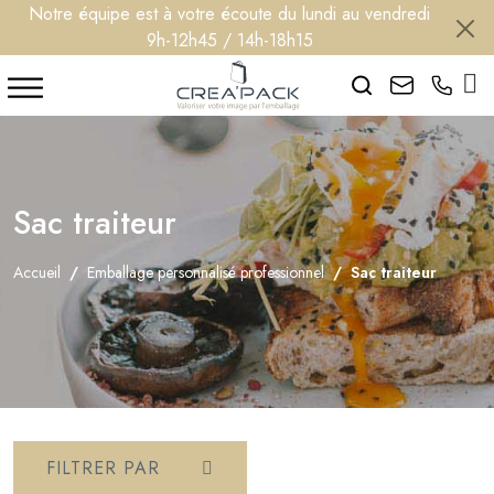
Notre équipe est à votre écoute du lundi au vendredi
9h-12h45 / 14h-18h15
Search
Sac traiteur
Accueil
Emballage personnalisé professionnel
Sac traiteur
FILTRER PAR