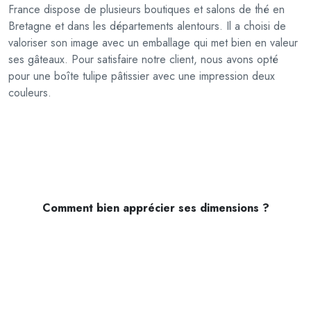
France dispose de plusieurs boutiques et salons de thé en
p
Bretagne et dans les départements alentours. Il a choisi de
â
valoriser son image avec un emballage qui met bien en valeur
t
ses gâteaux. Pour satisfaire notre client, nous avons opté
i
pour une boîte tulipe pâtissier avec une impression deux
s
couleurs.
s
i
e
r
Comment bien apprécier ses dimensions ?