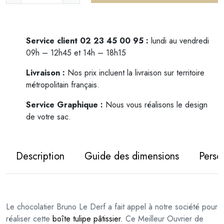
a
n
t
i
Service client 02 23 45 00 95 :
lundi au vendredi
t
09h – 12h45 et 14h – 18h15
é
Livraison :
Nos prix incluent la livraison sur territoire
d
métropolitain français.
e
B
Service Graphique :
Nous vous réalisons le design
o
de votre sac.
î
t
e
Description
Guide des dimensions
Perso
t
u
l
i
Le chocolatier Bruno Le Derf a fait appel à notre société pour
p
réaliser cette
boîte tulipe pâtissier
. Ce Meilleur Ouvrier de
e