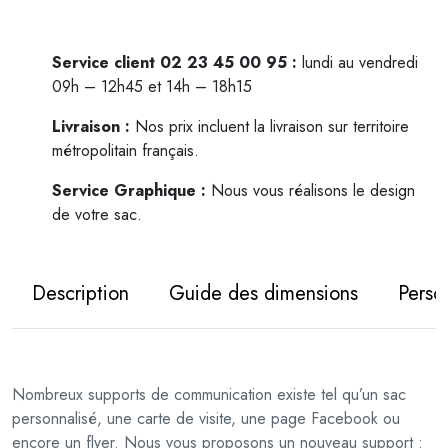
n
t
i
Service client 02 23 45 00 95 :
lundi au vendredi
t
09h – 12h45 et 14h – 18h15
é
Livraison :
Nos prix incluent la livraison sur territoire
d
métropolitain français.
e
S
Service Graphique :
Nous vous réalisons le design
a
de votre sac.
c
b
a
Description
Guide des dimensions
Perso
g
u
e
t
Nombreux supports de communication existe tel qu’un sac
t
personnalisé, une carte de visite, une page Facebook ou
e
encore un flyer. Nous vous proposons un nouveau support :
p