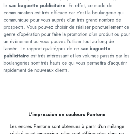
le
sac baguette publicitaire
. En effet, ce mode de
u
communication est très efficace car c’est la boulangerie qui
b
communique pour vous auprès d’un très grand nombre de
l
prospects. Vous pouvez choisir de réaliser ponctuellement ce
i
genre d’opération pour faire la promotion d’un produit ou pour
c
un évènement ou vous pouvez l’utiliser tout au long de
i
l’année. Le rapport qualité/prix de ce
sac baguette
t
publicitaire
est très intéressant et les volumes passés par les
a
boulangeries sont très hauts ce qui vous permettra d’acquérir
i
rapidement de nouveaux clients.
r
e
L’impression en couleurs Pantone
Les encres Pantone sont obtenues à partir d’un mélange
réalisé avant impression, elles sont référencées dans un