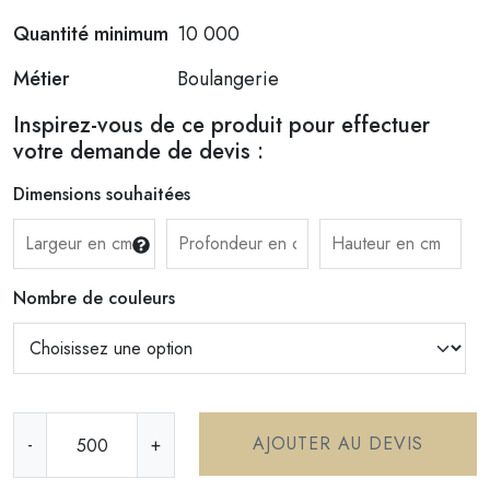
Quantité minimum
10 000
Métier
Boulangerie
Inspirez-vous de ce produit pour effectuer
votre demande de devis :
Dimensions souhaitées
Nombre de couleurs
q
AJOUTER AU DEVIS
-
+
u
a