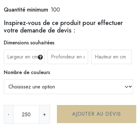
Quantité minimum
100
Inspirez-vous de ce produit pour effectuer
votre demande de devis :
Dimensions souhaitées
Nombre de couleurs
q
AJOUTER AU DEVIS
-
+
u
a
n
t