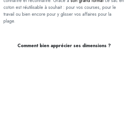
connaître et reconnaître. Grâce à
son grand format
ce sac en
o
coton est réutilisable à souhait : pour vos courses, pour le
n
travail ou bien encore pour y glisser vos affaires pour la
plage.
Comment bien apprécier ses dimensions ?