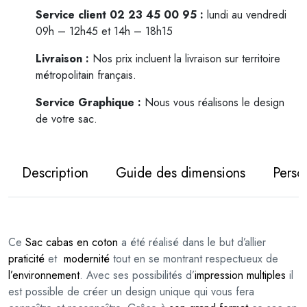
i
Service client 02 23 45 00 95 :
lundi au vendredi
t
09h – 12h45 et 14h – 18h15
é
Livraison :
Nos prix incluent la livraison sur territoire
d
métropolitain français.
e
S
Service Graphique :
Nous vous réalisons le design
a
de votre sac.
c
c
a
Description
Guide des dimensions
Perso
b
a
s
e
Ce
Sac cabas en coton
a été réalisé dans le but d’allier
n
praticité
et
modernité
tout en se montrant respectueux de
c
l’environnement
. Avec ses possibilités d’
impression multiples
il
o
est possible de créer un design unique qui vous fera
t