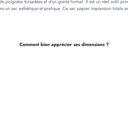
de poignées torsadées et d’un grand format. Il est un réel outil p
r
ans un sac esthétique et pratique. Ce sac papier impression totale 
i
m
p
r
e
s
Comment bien apprécier ses dimensions ?
s
i
o
n
t
o
t
a
l
e