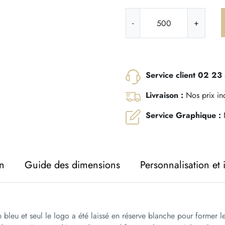
q
-
+
u
a
n
t
i
Service client 02 23
t
Livraison :
Nos prix incl
é
d
Service Graphique :
N
e
S
a
c
on
Guide des dimensions
Personnalisation et
p
a
p
i
n bleu et seul le logo a été laissé en réserve blanche pour former l
e