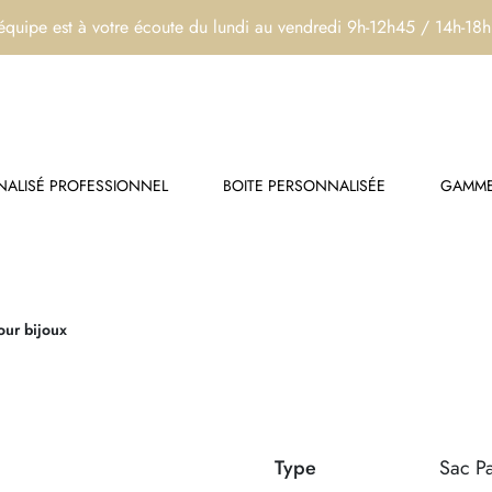
équipe est à votre écoute du lundi au vendredi 9h-12h45 / 14h-18
ALISÉ PROFESSIONNEL
BOITE PERSONNALISÉE
GAMME
our bijoux
Type
Sac P