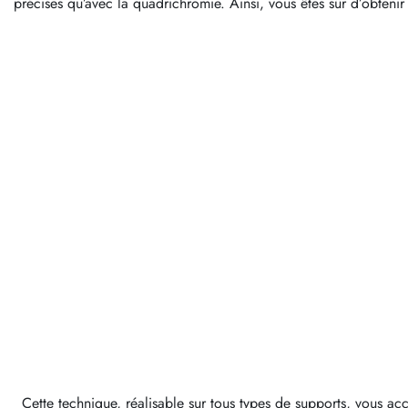
précises qu’avec la quadrichromie. Ainsi, vous êtes sûr d’obteni
Cette technique, réalisable sur tous types de supports, vous acc