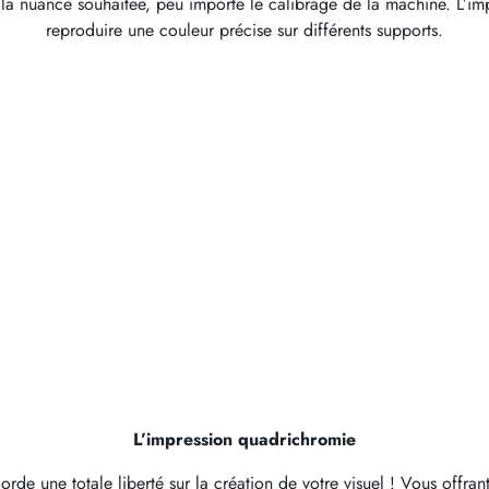
r la nuance souhaitée, peu importe le calibrage de la machine. L’imp
reproduire une couleur précise sur différents supports.
L’impression quadrichromie
orde une totale liberté sur la création de votre visuel ! Vous offran