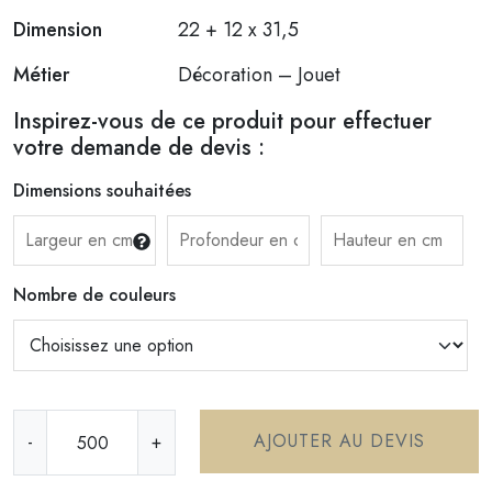
Dimension
22 + 12 x 31,5
Métier
Décoration – Jouet
Inspirez-vous de ce produit pour effectuer
votre demande de devis :
Dimensions souhaitées
Nombre de couleurs
q
AJOUTER AU DEVIS
-
+
u
a