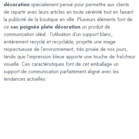
décoration
spécialement pensé pour permettre aux clients
a
de repartir avec leurs articles en toute sérénité tout en faisant
t
la publicité de la boutique en ville. Plusieurs éléments font de
e
ce
sac poignée plate décoration
un produit de
d
communication idéal : l’utilisation d’un support blanc,
é
entièrement recyclé et recyclable, projette une image
c
respectueuse de l’environnement, très prisée de nos jours,
o
tandis que l’impression bleue apporte une touche de fraîcheur
r
visuelle. Ces caractéristiques font de cet emballage un
a
support de communication parfaitement aligné avec les
t
tendances actuelles.
i
o
n