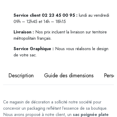
n
t
i
Service client 02 23 45 00 95 :
lundi au vendredi
t
09h – 12h45 et 14h – 18h15
é
Livraison :
Nos prix incluent la livraison sur territoire
d
métropolitain français.
e
S
Service Graphique :
Nous vous réalisons le design
a
de votre sac.
c
p
o
Description
Guide des dimensions
Perso
i
g
n
é
Ce magasin de décoration a sollicité notre société pour
e
concevoir un packaging reflétant l’essence de sa boutique.
p
Nous avons proposé à notre client, un
sac poignée plate
l