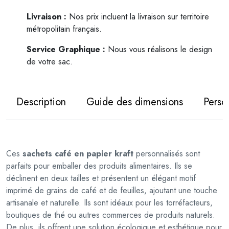
é
Livraison :
Nos prix incluent la livraison sur territoire
d
métropolitain français.
e
S
Service Graphique :
Nous vous réalisons le design
a
de votre sac.
c
h
e
Description
Guide des dimensions
Perso
t
s
c
a
Ces
sachets café en papier kraft
personnalisés sont
f
parfaits pour emballer des produits alimentaires. Ils se
é
déclinent en deux tailles et présentent un élégant motif
imprimé de grains de café et de feuilles, ajoutant une touche
artisanale et naturelle. Ils sont idéaux pour les torréfacteurs,
boutiques de thé ou autres commerces de produits naturels.
De plus, ils offrent une solution écologique et esthétique pour