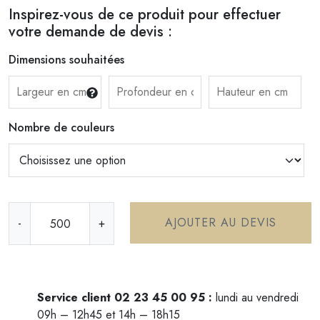
Inspirez-vous de ce produit pour effectuer
votre demande de devis :
Dimensions souhaitées
Nombre de couleurs
q
AJOUTER AU DEVIS
-
+
u
a
n
t
i
Service client 02 23 45 00 95 :
lundi au vendredi
t
09h – 12h45 et 14h – 18h15