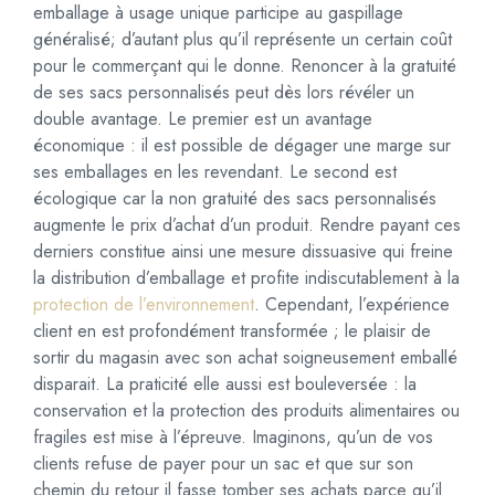
s
emballage à usage unique participe au gaspillage
e
généralisé; d’autant plus qu’il représente un certain coût
m
pour le commerçant qui le donne. Renoncer à la gratuité
b
de ses sacs personnalisés peut dès lors révéler un
a
double avantage. Le premier est un avantage
l
économique : il est possible de dégager une marge sur
l
ses emballages en les revendant. Le second est
a
g
écologique car la non gratuité des sacs personnalisés
e
augmente le prix d’achat d’un produit. Rendre payant ces
s
derniers constitue ainsi une mesure dissuasive qui freine
?
la distribution d’emballage et profite indiscutablement à la
protection de l’environnement
. Cependant, l’expérience
client en est profondément transformée ; le plaisir de
sortir du magasin avec son achat soigneusement emballé
disparait. La praticité elle aussi est bouleversée : la
conservation et la protection des produits alimentaires ou
fragiles est mise à l’épreuve. Imaginons, qu’un de vos
clients refuse de payer pour un sac et que sur son
chemin du retour il fasse tomber ses achats parce qu’il