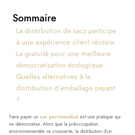
F
a
Sommaire
u
t
La distribution de sacs participe
-
i
à une expérience client réussie.
l
r
La gratuité pour une meilleure
e
n
démocratisation écologique
d
Quelles alternatives à la
r
e
distribution d’emballage payant
p
a
?
y
a
n
Faire payer un
sac personnalisé
est une pratique qui
t
se démocratise. Alors que la préoccupation
n
environnementale va croissante, la distribution d’un
o