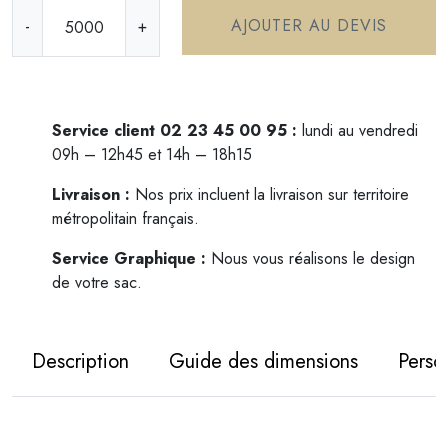
q
AJOUTER AU DEVIS
-
+
u
a
n
t
i
Service client 02 23 45 00 95 :
lundi au vendredi
t
09h – 12h45 et 14h – 18h15
é
Livraison :
Nos prix incluent la livraison sur territoire
d
métropolitain français.
e
S
Service Graphique :
Nous vous réalisons le design
a
de votre sac.
c
a
l
Description
Guide des dimensions
Perso
i
m
e
n