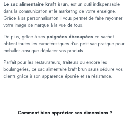
Le sac alimentaire kraft brun
, est un outil indispensable
t
dans la communication et le marketing de votre enseigne.
a
Grâce à sa personnalisation il vous permet de faire rayonner
i
votre image de marque à la vue de tous.
r
e
De plus, grâce à ses
poignées découpées
ce sachet
k
obtient toutes les caractéristiques d’un petit sac pratique pour
r
emballer ainsi que déplacer vos produits.
a
f
Parfait pour les restaurateurs, traiteurs ou encore les
t
boulangeries, ce sac alimentaire kraft brun saura séduire vos
b
clients grâce à son apparence épurée et sa résistance.
r
u
n
Comment bien apprécier ses dimensions ?