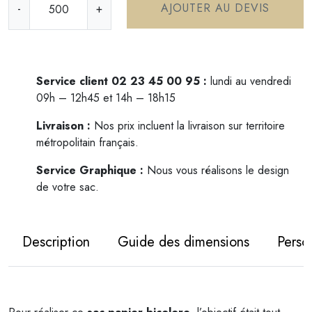
AJOUTER AU DEVIS
-
+
u
a
n
t
i
Service client 02 23 45 00 95 :
lundi au vendredi
t
09h – 12h45 et 14h – 18h15
é
Livraison :
Nos prix incluent la livraison sur territoire
d
métropolitain français.
e
S
Service Graphique :
Nous vous réalisons le design
a
de votre sac.
c
p
a
Description
Guide des dimensions
Perso
p
i
e
r