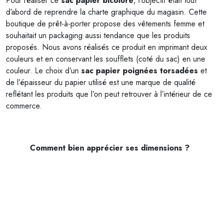
Pour réaliser ce
sac papier bicolore
, l’objectif était tout
b
d’abord de reprendre la charte graphique du magasin. Cette
i
boutique de prêt-à-porter propose des vêtements femme et
c
souhaitait un packaging aussi tendance que les produits
o
proposés. Nous avons réalisés ce produit en imprimant deux
l
couleurs et en conservant les soufflets (coté du sac) en une
o
couleur. Le choix d’un
sac papier poignées torsadées
et
r
de l’épaisseur du papier utilisé est une marque de qualité
e
reflétant les produits que l’on peut retrouver à l’intérieur de ce
commerce.
Comment bien apprécier ses dimensions ?