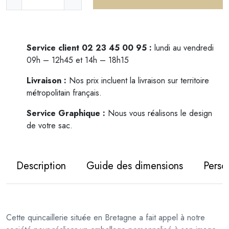
a
n
t
i
Service client 02 23 45 00 95 :
lundi au vendredi
t
09h – 12h45 et 14h – 18h15
é
Livraison :
Nos prix incluent la livraison sur territoire
d
métropolitain français.
e
S
Service Graphique :
Nous vous réalisons le design
a
de votre sac.
c
p
a
Description
Guide des dimensions
Perso
p
i
e
r
Cette quincaillerie située en Bretagne a fait appel à notre
k