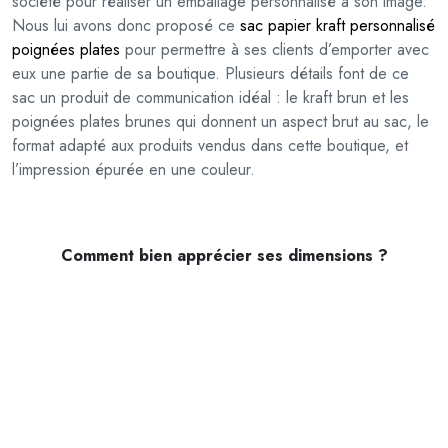
société pour réaliser un emballage personnalisé à son image.
r
Nous lui avons donc proposé ce
sac papier kraft personnalisé
a
poignées plates
pour permettre à ses clients d’emporter avec
f
eux une partie de sa boutique. Plusieurs détails font de ce
t
sac un produit de communication idéal : le kraft brun et les
p
poignées plates brunes qui donnent un aspect brut au sac, le
e
format adapté aux produits vendus dans cette boutique, et
r
l’impression épurée en une couleur.
s
o
n
n
Comment bien apprécier ses dimensions ?
a
l
i
s
é
p
o
i