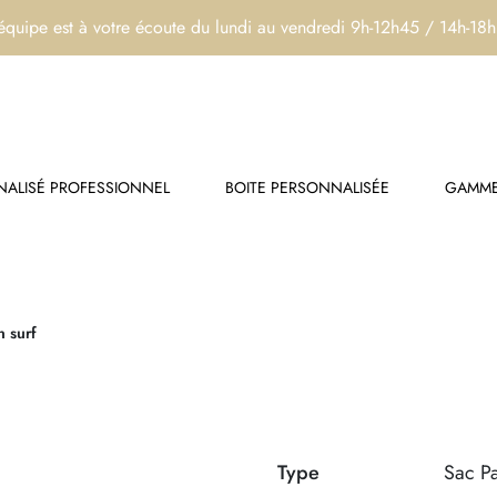
équipe est à votre écoute du lundi au vendredi 9h-12h45 / 14h-18
ALISÉ PROFESSIONNEL
BOITE PERSONNALISÉE
GAMME
n surf
Type
Sac P