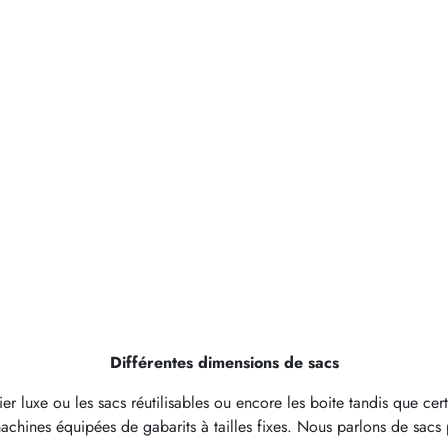
n
s
u
r
f
Différentes dimensions de sacs
er luxe ou les sacs réutilisables ou encore les boite tandis que ce
machines équipées de gabarits à tailles fixes. Nous parlons de sac