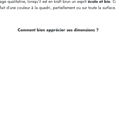
e qualitative, lorsqu’il est en kraft brun un esprit
écolo et bio
. C
r
ait d’une couleur à la quadri, partiellement ou sur toute la surface.
p
e
r
s
Comment bien apprécier ses dimensions ?
o
n
n
a
l
i
s
é
m
a
g
a
s
i