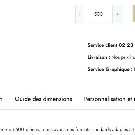
q
-
+
u
a
n
t
i
Service client 02 23
t
Livraison :
Nos prix incl
é
d
Service Graphique :
N
e
S
a
c
on
Guide des dimensions
Personnalisation et
p
a
p
i
rtir de 500 pièces, nous avons des formats standards adaptés à toute
e